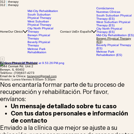
312
|
therapy
312
|
therapy
Contáctanos
Mid-City Rehabilitation
Nuestras Clínicas
South Suburban
South Suburban Physical
Physical Therapy
Therapy (ES)
West Suburban
West Suburban Physical
Physical Therapy
Therapy (ES)
City North Physical
City North Physical
Home
Our Clinics
Therapy
Contact Us
En Español
Therapy (ES)
Berwyn Physical
Mid-City Rehabilitation (ES)
Therapy
Berwyn Physical Therapy
(ES)
Beverly Physical
Beverly Physical Therapy
Therapy
(ES)
Melrose Park
Melrose Park
Rehabilitation
Rehabilitation (ES)
Berwyn Physical Therapy
6544 Cermak Rd, Unit 2
Berwyn, IL 60402
Teléfono: (708)637-4273
Email de la Clínica:
berwynpt@gmail.com
Horario: Lunes-Viernes 9:00am- 5:30pm
Nos encantaría formar parte de tu proceso de
recuperación y rehabilitación. Por favor,
envíanos:
Un mensaje detallado sobre tu caso
Con tus datos personales e información
de contacto
Enviado a la clínica que mejor se ajuste a su